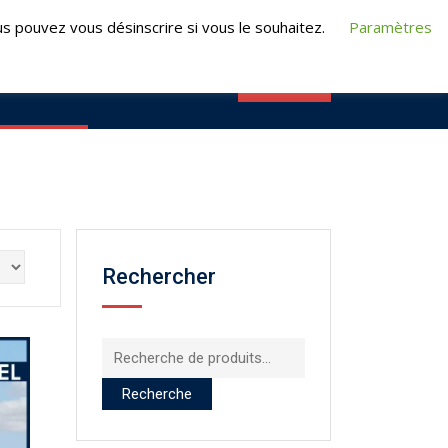
t@turpeauformation.fr
s pouvez vous désinscrire si vous le souhaitez.
Paramètres
CONTACT
RMATIONS
E-FORMATION
Rechercher
Recherche
pour :
Recherche