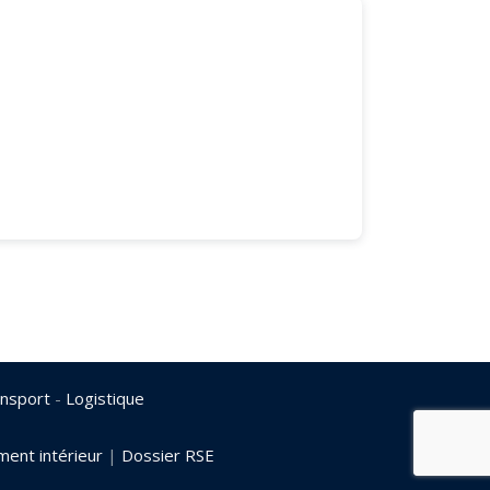
nsport
-
Logistique
ent intérieur
|
Dossier RSE