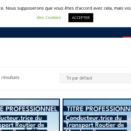
é : 02 51 09 95 95 | Les Herbiers : 02 51 57 57 64
contac
ce. Nous supposerons que vous êtes d'accord avec cela, mais vou
des Cookies
ACCEPTER
ACCUEIL
FO
 résultats