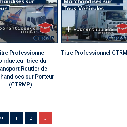
itre Professionnel
Titre Professionnel CTR
onducteur·trice du
ansport Routier de
handises sur Porteur
(CTRMP)
1
2
3