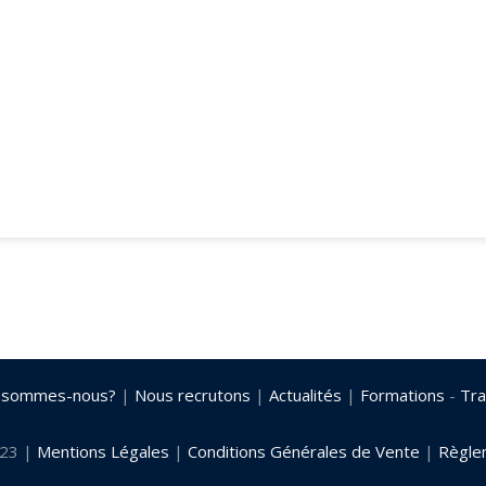
 sommes-nous?
|
Nous recrutons
|
Actualités
|
Formations
-
Tra
023 |
Mentions Légales
|
Conditions Générales de Vente
|
Règlem