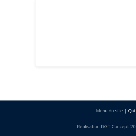
85480 Fougeré Le Four
par Léa LEBON
Menu du site |
Qui
Réalisation DGT Concept 2