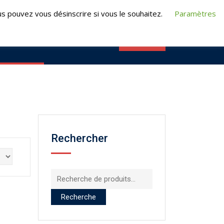
t@turpeauformation.fr
s pouvez vous désinscrire si vous le souhaitez.
Paramètres
CONTACT
RMATIONS
E-FORMATION
Rechercher
Recherche
pour :
Recherche