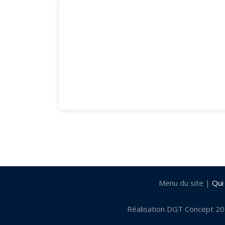
85480 Fougeré Le Four
par Léa LEBON
Menu du site |
Qui
Réalisation DGT Concept 2