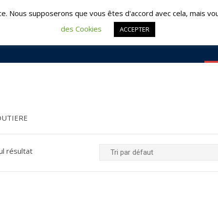
é : 02 51 09 95 95 | Les Herbiers : 02 51 57 57 64
contac
ce. Nous supposerons que vous êtes d'accord avec cela, mais vou
des Cookies
ACCEPTER
ACCUEIL
FO
OUTIERE
ul résultat