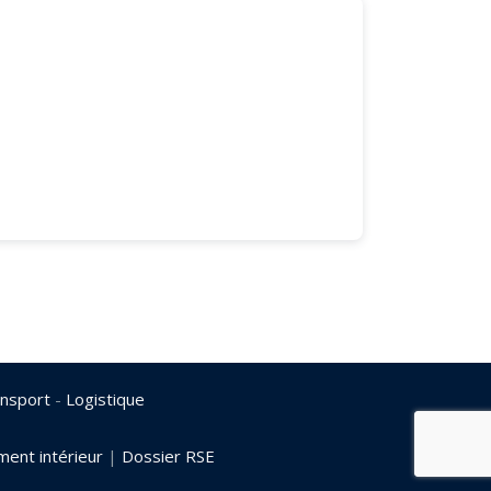
nsport
-
Logistique
ent intérieur
|
Dossier RSE