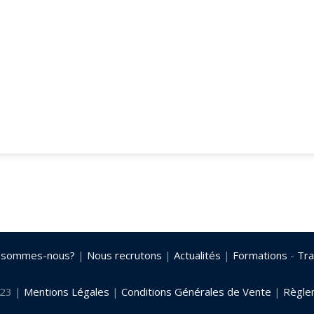
 sommes-nous?
|
Nous recrutons
|
Actualités
|
Formations
-
Tra
023 |
Mentions Légales
|
Conditions Générales de Vente
|
Règlem