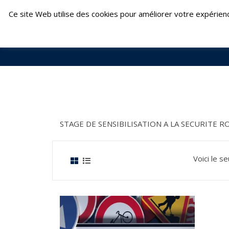
Skip
Fontenay-le-Comte : 02 51 69 22 24 | Fouger
Ce site Web utilise des cookies pour améliorer votre expérien
to
content
STAGE DE SENSIBILISATION A LA SECURITE R
Voici le se