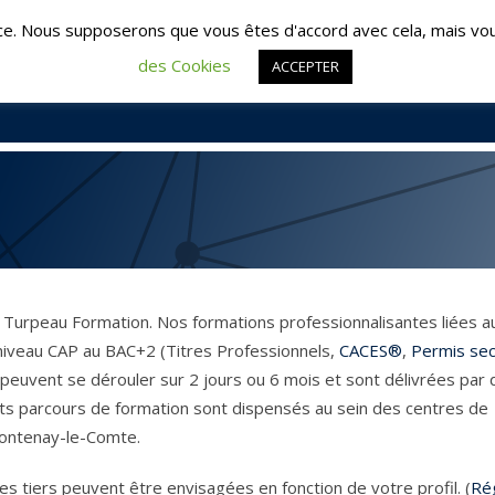
é : 02 51 09 95 95 | Les Herbiers : 02 51 57 57 64
contac
ce. Nous supposerons que vous êtes d'accord avec cela, mais vou
des Cookies
ACCEPTER
ACCUEIL
FO
Turpeau Formation. Nos formations professionnalisantes liées a
 niveau CAP au BAC+2 (Titres Professionnels,
CACES®
,
Permis se
s peuvent se dérouler sur 2 jours ou 6 mois et sont délivrées par
nts parcours de formation sont dispensés au sein des centres de
Fontenay-le-Comte.
 tiers peuvent être envisagées en fonction de votre profil. (
Ré