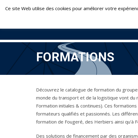
Skip
Fontenay-le-Comte : 02 51 69 22 24 | Fouger
Ce site Web utilise des cookies pour améliorer votre expérien
to
content
FORMATIONS
Découvrez le catalogue de formation du groupe 
monde du transport et de la logistique vont du
Formation initiales & continues). Ces formation
formateurs qualifiés et passionnés. Les différe
formation de Fougeré, des Herbiers ainsi qu’à 
Des solutions de financement par des organismes