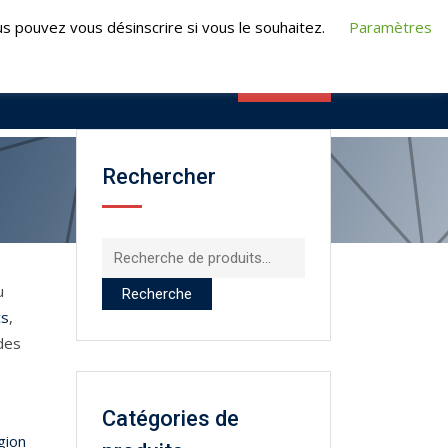
t@turpeauformation.fr
s pouvez vous désinscrire si vous le souhaitez.
Paramètres
CONTACT
RMATIONS
E-FORMATION
Rechercher
Recherche
pour :
u
Recherche
cs
,
 des
Catégories de
gion