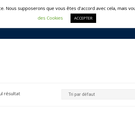
é : 02 51 09 95 95 | Les Herbiers : 02 51 57 57 64
contac
ce. Nous supposerons que vous êtes d'accord avec cela, mais vou
des Cookies
ACCEPTER
ACCUEIL
FO
ul résultat