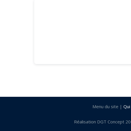
85480 Fougeré Le Four
par Léa LEBON
Menu du site |
Qui
Réalisation DGT Concept 2