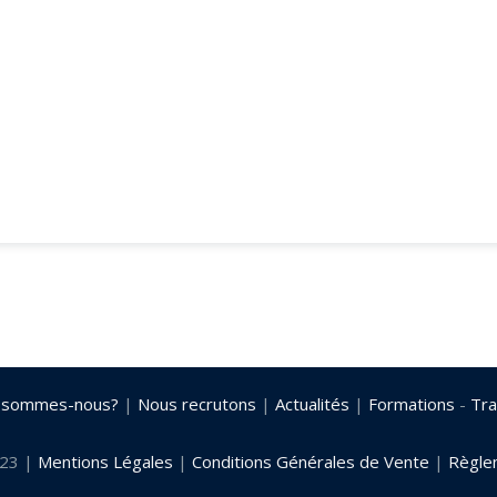
 sommes-nous?
|
Nous recrutons
|
Actualités
|
Formations
-
Tra
023 |
Mentions Légales
|
Conditions Générales de Vente
|
Règlem