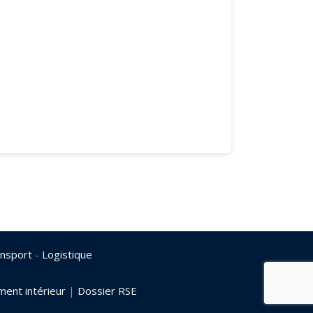
nsport
-
Logistique
ent intérieur
|
Dossier RSE