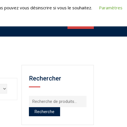
t@turpeauformation.fr
s pouvez vous désinscrire si vous le souhaitez.
Paramètres
CONTACT
RMATIONS
E-FORMATION
Rechercher
Recherche
pour :
Recherche