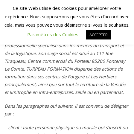
Skip
Ce site Web utilise des cookies pour améliorer votre
to
expérience. Nous supposerons que vous êtes d'accord avec
content
1 – Désignation
cela, mais vous pouvez vous désinscrire si vous le souhaitez.
Paramètres des Cookies
ACCEPTER
TURPEAU FORMATION est un organisme de formation
professionnelle spécialisé dans les métiers du transport et
de la logistique. Son siège social est situé au 111 Rue
Tiraqueau, Centre commercial du Porteau 85200 Fontenay
Le Comte. TURPEAU FORMATION dispense des actions de
formation dans ses centres de Fougeré et Les Herbiers
principalement, ainsi que sur tout le territoire de la Vendée
et limitrophe en intra-entreprises, seule ou en partenariat.
Dans les paragraphes qui suivent, il est convenu de désigner
par :
– client : toute personne physique ou morale qui s’inscrit ou