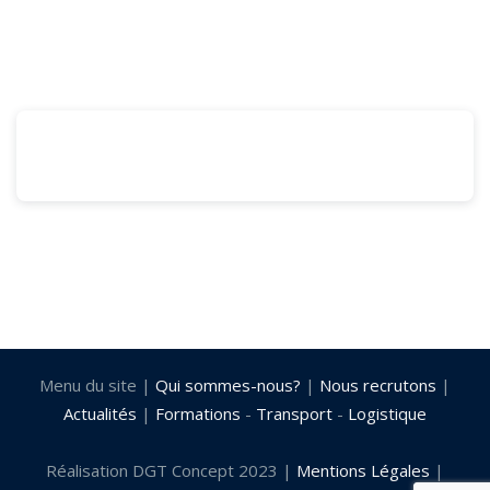
85480 Fougeré Le Four
par Léa LEBON
Menu du site |
Qui sommes-nous?
|
Nous recrutons
|
Actualités
|
Formations
-
Transport
-
Logistique
Réalisation DGT Concept 2023 |
Mentions Légales
|