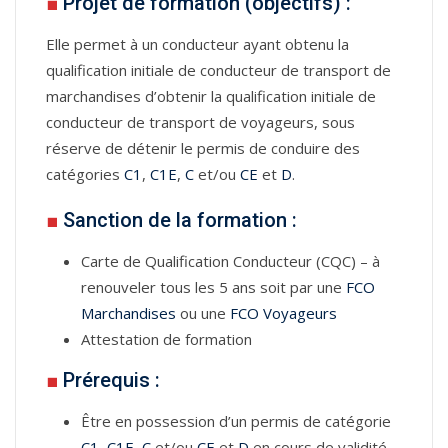
■
Projet de formation (objectifs) :
Elle permet à un conducteur ayant obtenu la
qualification initiale de conducteur de transport de
marchandises d’obtenir la qualification initiale de
conducteur de transport de voyageurs, sous
réserve de détenir le permis de conduire des
catégories
C1
,
C1E
,
C
et/ou
CE
et
D
.
■
Sanction de la formation :
Carte de Qualification Conducteur (CQC) – à
renouveler tous les 5 ans soit par une
FCO
Marchandises
ou une
FCO Voyageurs
Attestation de formation
■
Prérequis :
Être en possession d’un permis de catégorie
C1
,
C1E
,
C
et/ou
CE
et
D
en cours de validité