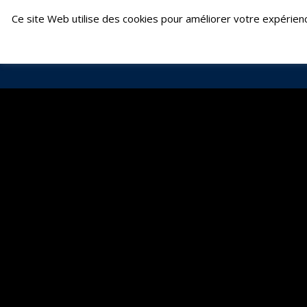
Skip
Fontenay-le-Comte : 02 51 69 22 24 | Fouger
Ce site Web utilise des cookies pour améliorer votre expérien
to
content