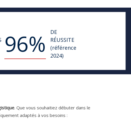
DE
96
%
S
RÉUSSITE
(référence
2024)
gistique
. Que vous souhaitiez débuter dans le
iquement adaptés à vos besoins :