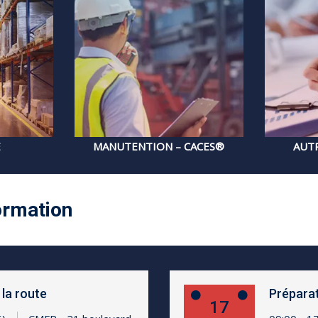
E
MANUTENTION – CACES®
AUT
ormation
la route
Préparat
17