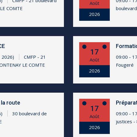
6)
CMFP - 21 boulevard
09:00 - 1
Août
 LE COMTE
boulevar
2026
CE
Formati
17
e 2026)
CMFP - 21
09:00 - 1
Août
 FONTENAY LE COMTE
Fougeré
2026
la route
Préparat
17
6)
30 boulevard de
09:00 - 1
Août
E
justices
2026