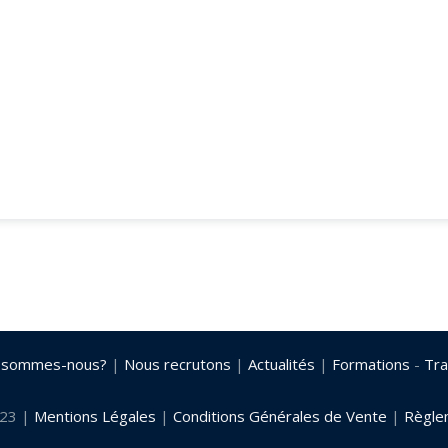
 sommes-nous?
|
Nous recrutons
|
Actualités
|
Formations
-
Tra
023 |
Mentions Légales
|
Conditions Générales de Vente
|
Règlem