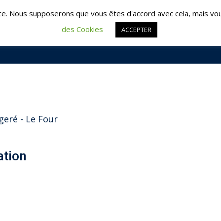
é : 02 51 09 95 95 | Les Herbiers : 02 51 57 57 64
contac
ce. Nous supposerons que vous êtes d'accord avec cela, mais vou
des Cookies
ACCEPTER
ACCUEIL
FO
geré - Le Four
ation