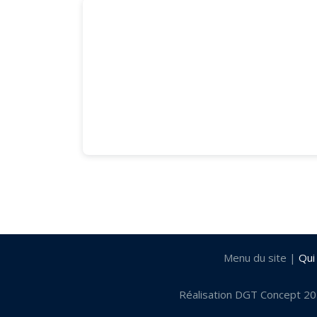
85480 Fougeré Le Four
par Léa LEBON
Menu du site |
Qui
Réalisation DGT Concept 2