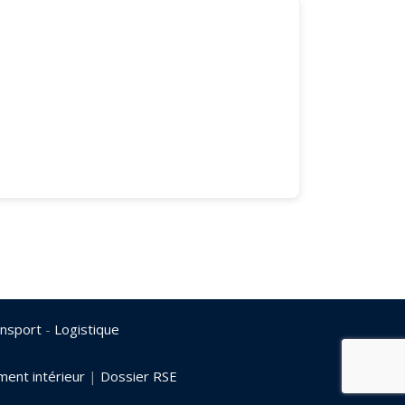
nsport
-
Logistique
ent intérieur
|
Dossier RSE