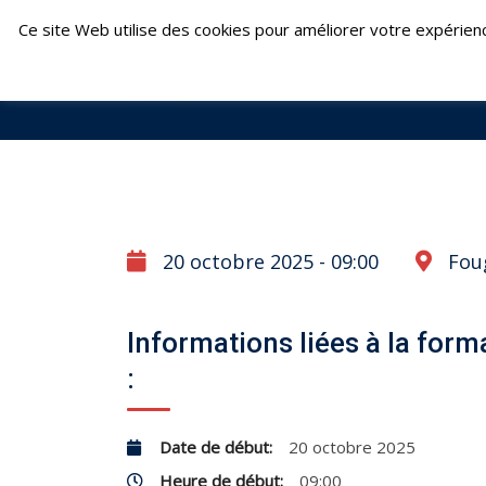
Skip
Fontenay-le-Comte : 02 51 69 22 24 | Fouger
Ce site Web utilise des cookies pour améliorer votre expérien
to
content
20 octobre 2025 - 09:00
Fou
Informations liées à la form
:
Date de début:
20 octobre 2025
Heure de début:
09:00