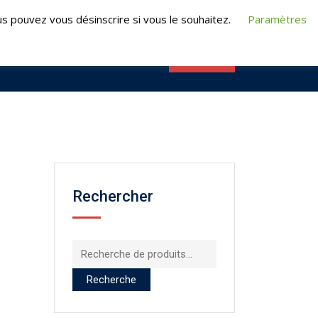
t@turpeauformation.fr
s pouvez vous désinscrire si vous le souhaitez.
Paramètres
CONTACT
RMATIONS
E-FORMATION
Rechercher
Recherche
pour :
Recherche